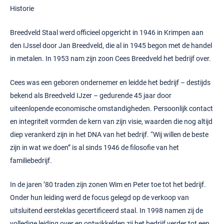
Historie
Breedveld Staal werd officieel opgericht in 1946 in Krimpen aan
den IJssel door Jan Breedveld, die al in 1945 begon met de handel
in metalen. In 1953 nam zijn zoon Cees Breedveld het bedrijf over.
Cees was een geboren ondernemer en leidde het bedrijf – destijds
bekend als Breedveld IJzer – gedurende 45 jaar door
uiteenlopende economische omstandigheden. Persoonlijk contact
en integriteit vormden de kern van zijn visie, waarden die nog altijd
diep verankerd zijn in het DNA van het bedrijf. “Wij willen de beste
zijn in wat we doen” is al sinds 1946 de filosofie van het
familiebedrijf.
In de jaren ’80 traden zijn zonen Wim en Peter toe tot het bedrijf.
Onder hun leiding werd de focus gelegd op de verkoop van
uitsluitend eersteklas gecertificeerd staal. In 1998 namen zij de
volledige leiding over en ontwikkelden zij het bedrijf verder tot een