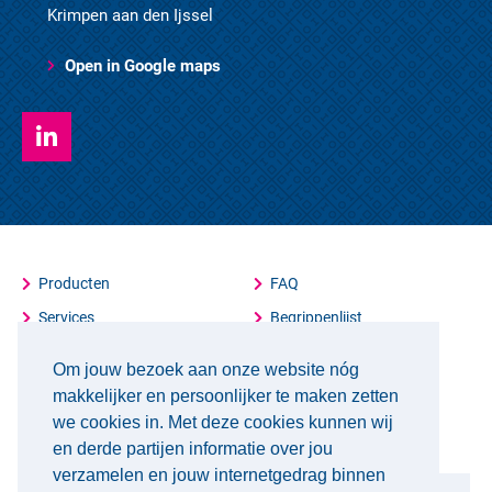
Krimpen aan den Ijssel
Open in Google maps
Producten
FAQ
Services
Begrippenlijst
Cookie Policy
Leveringsvoorwaarden
Om jouw bezoek aan onze website nóg
makkelijker en persoonlijker te maken zetten
Breedveld Staal bulletin, enkel als er echt wat te
we cookies in. Met deze cookies kunnen wij
melden is
en derde partijen informatie over jou
verzamelen en jouw internetgedrag binnen